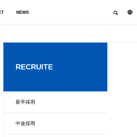
CT
NEWS
PHILOSOPHY
RECRUITE
新卒採用
INFORMSTION ON
FACILITIES
TRIAL
PRODUCTIO
中途採用
N
PRODUCTS