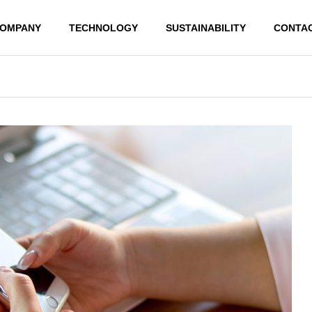
OMPANY
TECHNOLOGY
SUSTAINABILITY
CONTA
MESSAGE
BUSINESS LOCATION
INTERGRAD
ADVANCED
ED PRODUC
TECHNOLO
TION
GY
SYSTEM