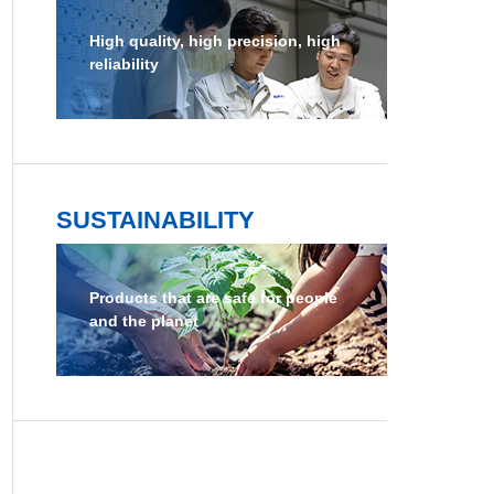
High quality, high precision, high
reliability
SUSTAINABILITY
Products that are safe for people
and the planet